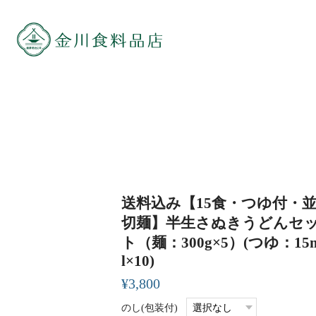
送料込み【15食・つゆ付・
切麺】半生さぬきうどんセ
ト（麺：300g×5）(つゆ：15
l×10)
¥3,800
のし(包装付)