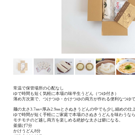
常温で保管場所の心配なし
ゆで時間も短く気軽に本場の味半生うどん（つゆ付き）
薄め方次第で、つけつゆ・かけつゆの両方が作れる便利なつゆ
麺の太さ3.7㎜×厚み2.9㎜とさぬきうどんの中でも少し細めの仕
ゆで時間が短く手軽にご家庭で本場のさぬきうどんを味わうな
モチモチのど越し両方を楽しめる絶妙な太さは癖になる。
釜揚げ7分
かけうどん8分