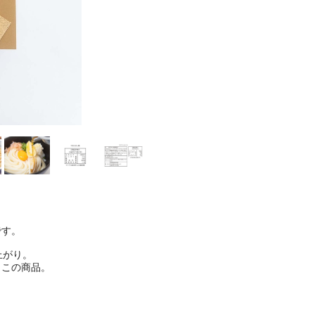
です。
上がり。
らこの商品。