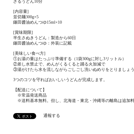
ざるうどん10分
[内容量]
並切麺300g×5
鎌田醬油めんつゆ15ml×10
[賞味期限]
半生さぬきうどん：製造から60日
鎌田醬油めんつゆ：外装に記載
[美味しい食べ方]
①お湯の量はたっぷり準備する（1袋300gに対し3リットル）
②差し水禁止で、めんがくるくると踊る火加減で
③湯がけたら水を流しながらごしごし洗いぬめりをとりましょ
3つのコツを守ればおいしいうどんが完成します。
【配送について】
※常温発送商品
※送料基本無料。但し、北海道・東北・沖縄等の離島は追加料
通報する