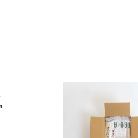
並
ッ
m