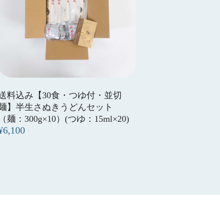
送料込み【30食・つゆ付・並切
麺】半生さぬきうどんセット
（麺：300g×10）(つゆ：15ml×20)
¥6,100