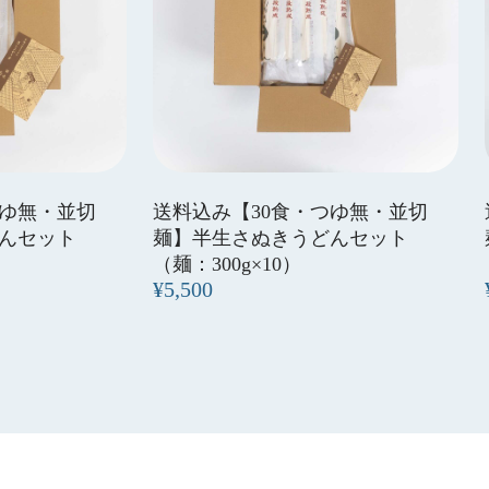
つゆ無・並切
送料込み【30食・つゆ無・並切
んセット
麺】半生さぬきうどんセット
（麺：300g×10）
¥5,500